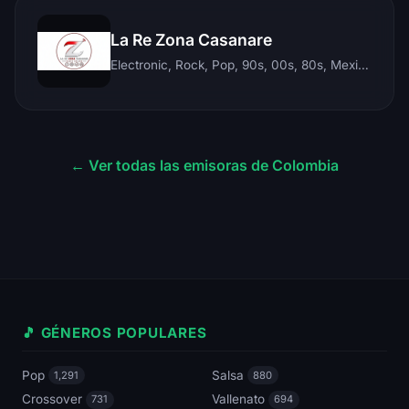
La Re Zona Casanare
Electronic, Rock, Pop, 90s, 00s, 80s, Mexican, Ranchera, Reggaeton, Instrumental, Salsa, Merengue, Tropical, Romantic, Vallenato, Llanera
← Ver todas las emisoras de Colombia
🎵 GÉNEROS POPULARES
Pop
Salsa
1,291
880
Crossover
Vallenato
731
694