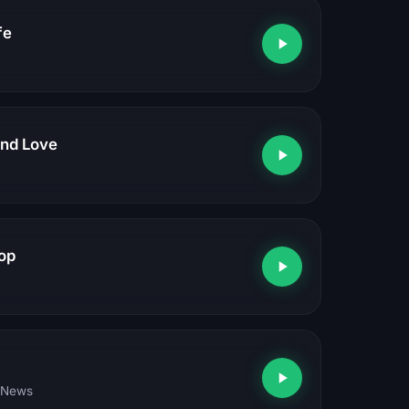
fe
nd Love
op
, News