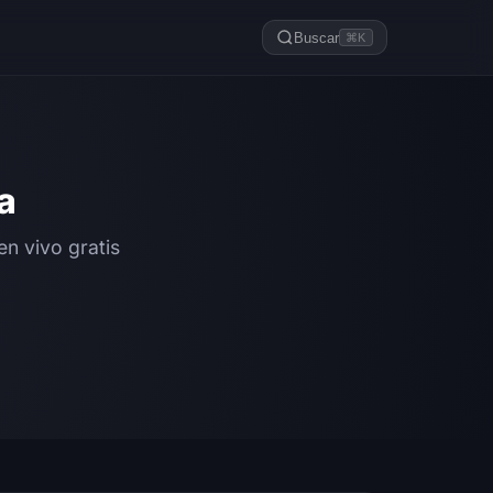
Buscar
⌘K
a
n vivo gratis