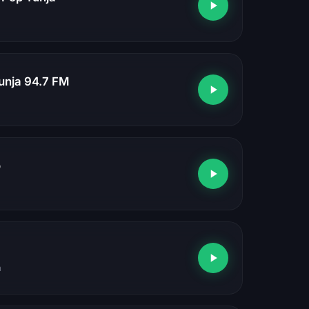
unja 94.7 FM
o
a