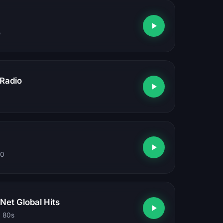
o
 Radio
40
Net Global Hits
, 80s