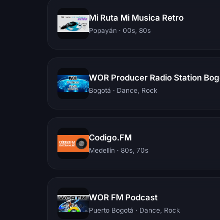
Mi Ruta Mi Musica Retro
Popayán
· 00s, 80s
WOR Producer Radio Station Bog
Bogotá
· Dance, Rock
Codigo.FM
Medellín
· 80s, 70s
WOR FM Podcast
Puerto Bogotá
· Dance, Rock