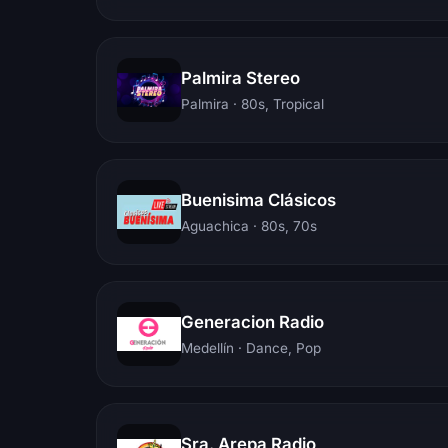
Palmira Stereo
Palmira
· 80s, Tropical
Buenisima Clásicos
Aguachica
· 80s, 70s
Generacion Radio
Medellín
· Dance, Pop
Sra. Arepa Radio