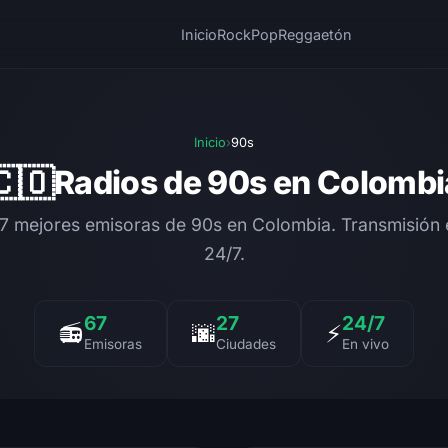
Inicio
Rock
Pop
Reggaetón
Inicio
›
90s
🇨🇴
Radios de 90s en Colombi
67 mejores emisoras de 90s en Colombia. Transmisión e
24/7.
67
27
24/7
📻
🌆
⚡
Emisoras
Ciudades
En vivo