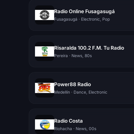
Radio Online Fusagasugá
Fusagasugá
· Electronic, Pop
Risaralda 100.2 F.M. Tu Radio
Pereira
· News, 80s
Power88 Radio
Medellín
· Dance, Electronic
Radio Costa
Riohacha
· News, 00s