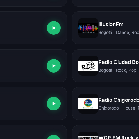
IllusionFm
Bogotá
· Dance, Ro
Radio Ciudad Bo
Bogotá
· Rock, Pop
Radio Chigorodo
Chigorodó
· House,
WOR FM Rock y 