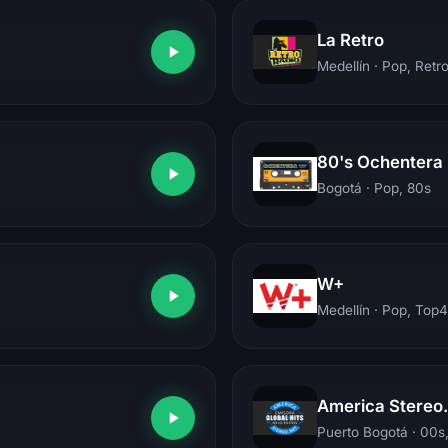
La Retro
Medellín
· Pop, Retr
80's Ochentera
Bogotá
· Pop, 80s
W+
Medellín
· Pop, Top
America Stereo.
Puerto Bogotá
· 00s