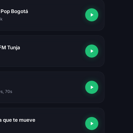
 Pop Bogotá
ck
FM Tunja
0s, 70s
a que te mueve