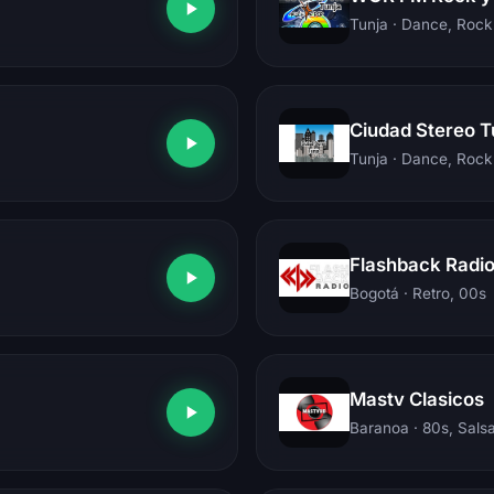
Tunja
· Dance, Rock
Ciudad Stereo T
Tunja
· Dance, Rock
Flashback Radi
Bogotá
· Retro, 00s
Mastv Clasicos
Baranoa
· 80s, Sals