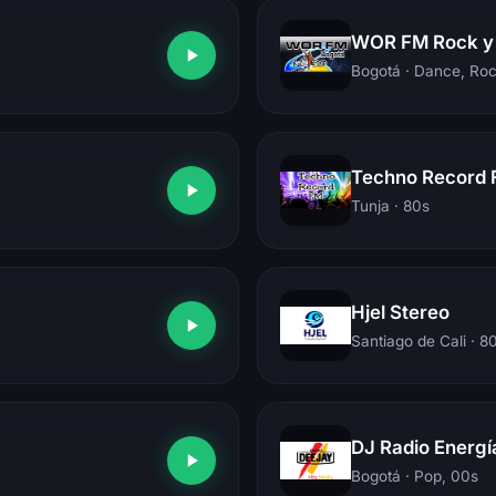
WOR FM Rock y
Bogotá
· Dance, Ro
Techno Record 
Tunja
· 80s
Hjel Stereo
Santiago de Cali
· 8
DJ Radio Energí
Bogotá
· Pop, 00s