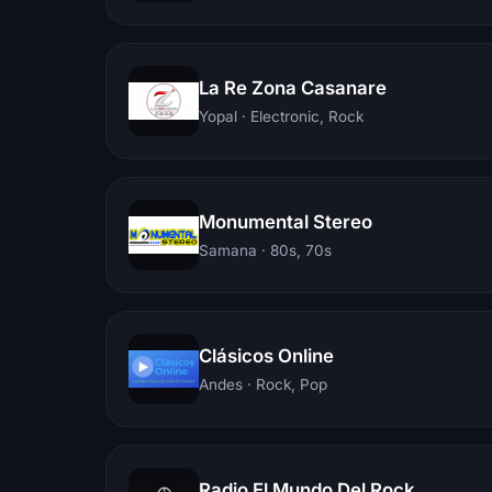
La Re Zona Casanare
Yopal
· Electronic, Rock
Monumental Stereo
Samana
· 80s, 70s
Clásicos Online
Andes
· Rock, Pop
Radio El Mundo Del Rock