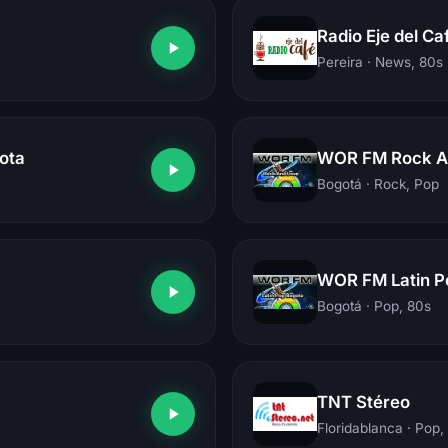
Radio Eje del Ca
Pereira
· News, 80s
ota
WOR FM Rock A
Bogotá
· Rock, Pop
WOR FM Latin P
Bogotá
· Pop, 80s
TNT Stéreo
Floridablanca
· Pop