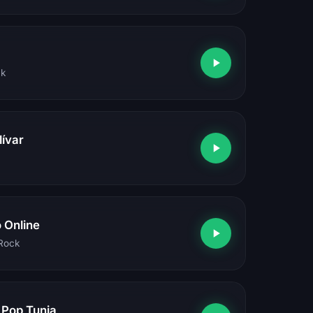
ck
lívar
 Online
 Rock
Pop Tunja