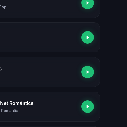
 Pop
s
.Net Romántica
, Romantic