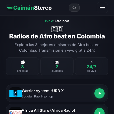
Caimán
Stereo
Inicio
›
Afro beat
🇨🇴
Radios de Afro beat en Colombia
Explora las 3 mejores emisoras de Afro beat en
Colombia. Transmisión en vivo gratis 24/7.
📻
🌆
⚡
3
2
24/7
emisoras
ciudades
en vivo
Warrior system -URB X
Bogotá
· Rap, Hip-hop
Africa All Stars (Africa Radio)