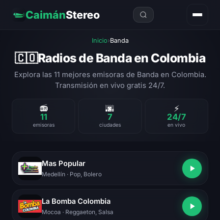
Caimán
Stereo
Inicio
›
Banda
Radios de Banda en Colombia
🇨🇴
Explora las 11 mejores emisoras de Banda en Colombia.
Transmisión en vivo gratis 24/7.
📻
🌆
⚡
11
7
24/7
emisoras
ciudades
en vivo
Mas Popular
Medellín
· Pop, Bolero
La Bomba Colombia
Mocoa
· Reggaeton, Salsa