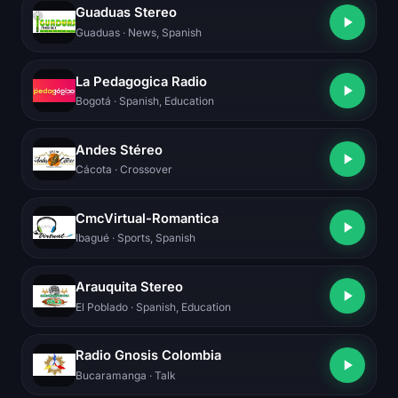
Guaduas Stereo
Guaduas
· News, Spanish
La Pedagogica Radio
Bogotá
· Spanish, Education
Andes Stéreo
Cácota
· Crossover
CmcVirtual-Romantica
Ibagué
· Sports, Spanish
Arauquita Stereo
El Poblado
· Spanish, Education
Radio Gnosis Colombia
Bucaramanga
· Talk