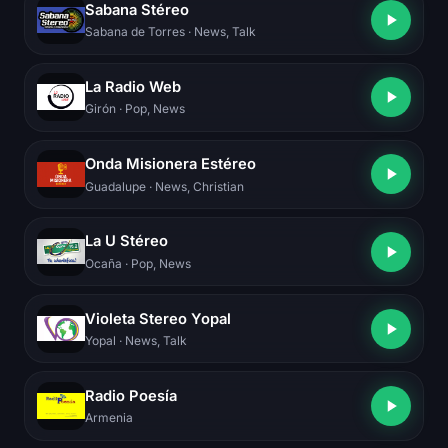
Sabana Stéreo
Sabana de Torres
· News, Talk
La Radio Web
Girón
· Pop, News
Onda Misionera Estéreo
Guadalupe
· News, Christian
La U Stéreo
Ocaña
· Pop, News
Violeta Stereo Yopal
Yopal
· News, Talk
Radio Poesía
Armenia