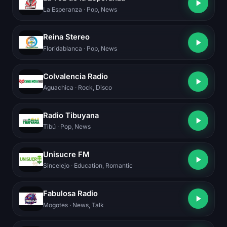
La Esperanza
· Pop, News
Reina Stereo
Floridablanca
· Pop, News
Colvalencia Radio
Aguachica
· Rock, Disco
Radio Tibuyana
Tibú
· Pop, News
Unisucre FM
Sincelejo
· Education, Romantic
Fabulosa Radio
Mogotes
· News, Talk