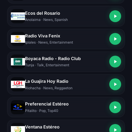
Ecos del Rosario
Anolaima
· News, Spanish
Radio Viva Fenix
Ipiales
· News, Entertainment
Boyaca Radio - Radio Club
Tunja
· Talk, Entertainment
La Guajira Hoy Radio
Riohacha
· News, Reggaeton
Preferencial Estéreo
Pitalito
· Pop, Top40
Ventana Estéreo