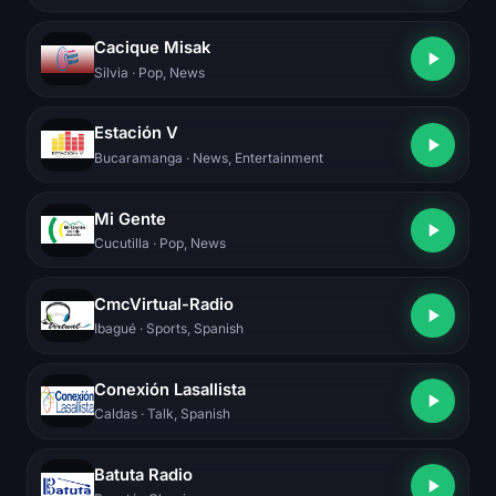
Cacique Misak
Silvia
· Pop, News
Estación V
Bucaramanga
· News, Entertainment
Mi Gente
Cucutilla
· Pop, News
CmcVirtual-Radio
Ibagué
· Sports, Spanish
Conexión Lasallista
Caldas
· Talk, Spanish
Batuta Radio