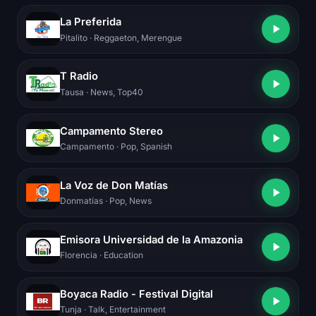
La Preferida
Pitalito
· Reggaeton, Merengue
T Radio
Tausa
· News, Top40
Campamento Stereo
Campamento
· Pop, Spanish
La Voz de Don Matías
Donmatías
· Pop, News
Emisora Universidad de la Amazonia
Florencia
· Education
Boyaca Radio - Festival Digital
Tunja
· Talk, Entertainment