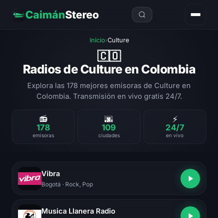
Caimán
Stereo
Inicio
›
Culture
🇨🇴
Radios de Culture en Colombia
Explora las 178 mejores emisoras de Culture en
Colombia. Transmisión en vivo gratis 24/7.
📻
🌆
⚡
178
109
24/7
emisoras
ciudades
en vivo
Vibra
Bogotá
· Rock, Pop
Musica Llanera Radio