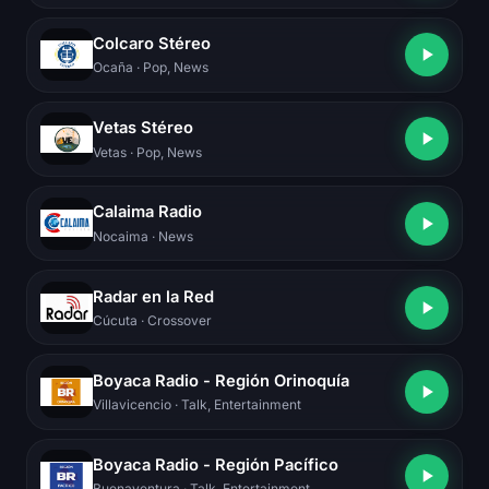
Colcaro Stéreo
Ocaña
· Pop, News
Vetas Stéreo
Vetas
· Pop, News
Calaima Radio
Nocaima
· News
Radar en la Red
Cúcuta
· Crossover
Boyaca Radio - Región Orinoquía
Villavicencio
· Talk, Entertainment
Boyaca Radio - Región Pacífico
Buenaventura
· Talk, Entertainment