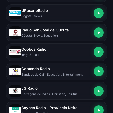
URosarioRadio
Bogotá
· News
Radio San José de Cúcuta
Cúcuta
· News, Education
Ocobos Radio
Ibagué
· Folk
Contando Radio
Santiago de Cali
· Education, Entertainment
JG Radio
Cartagena de Indias
· Christian, Spiritual
Boyaca Radio - Provincia Neira