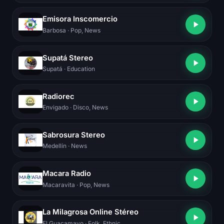
Emisora Inscomercio
Barbosa
· Pop, News
Supatá Stereo
Supatá
· Education
Radiorec
Envigado
· Disco, News
Sabrosura Stereo
Medellín
· News
Macara Radio
Macaravita
· Pop, News
La Milagrosa Online Stéreo
El Guacamayo
· Folk, Ethnic