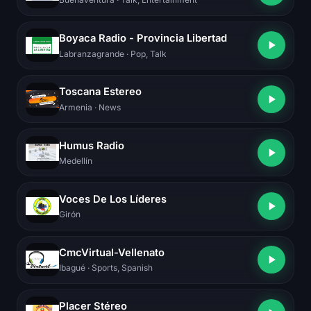
Boyaca Radio - Provincia Libertad
Labranzagrande
· Pop, Talk
Toscana Estereo
Armenia
· News
Humus Radio
Medellín
Voces De Los Líderes
Girón
CmcVirtual-Vellenato
Ibagué
· Sports, Spanish
Placer Stéreo