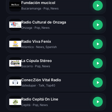
Fundación mucicol
Bucaramanga
· Pop, News
Radio Cultural de Onzaga
Onzaga
· Pop, News
Radio Viva Fenix
Atlántico
· News, Spanish
La Cúpula Stéreo
Socorro
· Pop, News
ConecZión Vital Radio
Valledupar
· Talk, Top40
Radio Cepitá On Line
Cepitá
· Pop, News