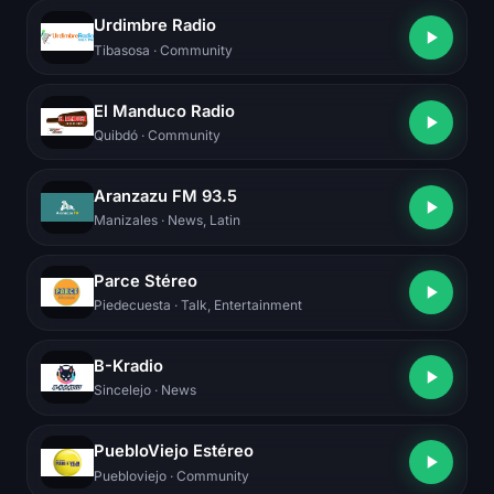
Urdimbre Radio
Tibasosa
· Community
El Manduco Radio
Quibdó
· Community
Aranzazu FM 93.5
Manizales
· News, Latin
Parce Stéreo
Piedecuesta
· Talk, Entertainment
B-Kradio
Sincelejo
· News
PuebloViejo Estéreo
Puebloviejo
· Community