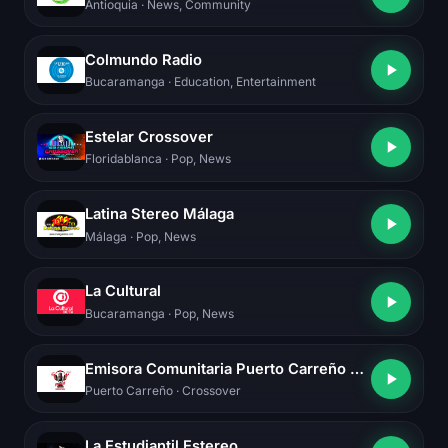
Antioquia
· News, Community
Colmundo Radio
Bucaramanga
· Education, Entertainment
Estelar Crossover
Floridablanca
· Pop, News
Latina Stereo Málaga
Málaga
· Pop, News
La Cultural
Bucaramanga
· Pop, News
Emisora Comunitaria Puerto Carreño Stereo 104.3 Fm
Puerto Carreño
· Crossover
La Estudiantil Estereo