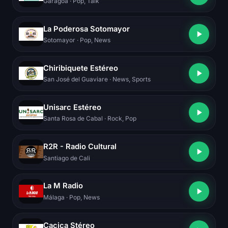
Garagoa
· Pop, Talk
La Poderosa Sotomayor
Sotomayor
· Pop, News
Chiribiquete Estéreo
San José del Guaviare
· News, Sports
Unisarc Estéreo
Santa Rosa de Cabal
· Rock, Pop
R2R - Radio Cultural
Santiago de Cali
La M Radio
Málaga
· Pop, News
Cacica Stéreo