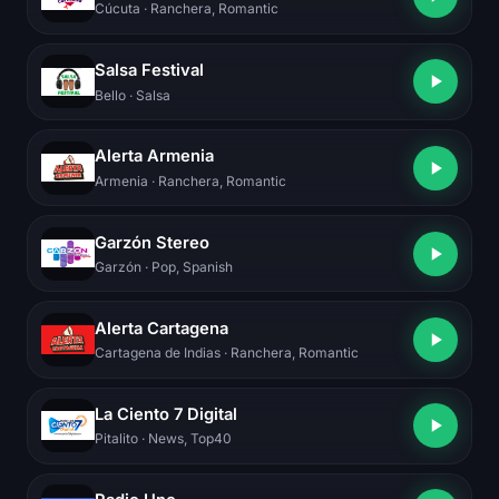
Cúcuta
· Ranchera, Romantic
Salsa Festival
Bello
· Salsa
Alerta Armenia
Armenia
· Ranchera, Romantic
Garzón Stereo
Garzón
· Pop, Spanish
Alerta Cartagena
Cartagena de Indias
· Ranchera, Romantic
La Ciento 7 Digital
Pitalito
· News, Top40