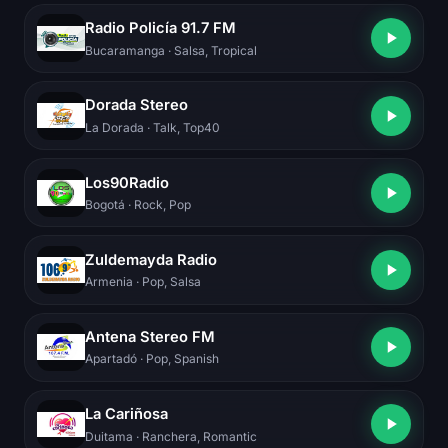
Radio Policía 91.7 FM
Bucaramanga
· Salsa, Tropical
Dorada Stereo
La Dorada
· Talk, Top40
Los90Radio
Bogotá
· Rock, Pop
Zuldemayda Radio
Armenia
· Pop, Salsa
Antena Stereo FM
Apartadó
· Pop, Spanish
La Cariñosa
Duitama
· Ranchera, Romantic