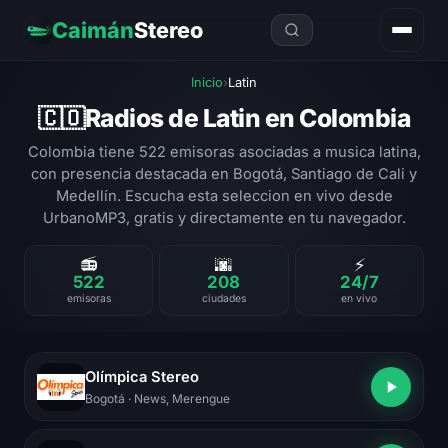
Caimán
Stereo
Inicio
›
Latin
Radios de Latin en Colombia
🇨🇴
Colombia tiene 522 emisoras asociadas a musica latina,
con presencia destacada en Bogotá, Santiago de Cali y
Medellín. Escucha esta seleccion en vivo desde
UrbanoMP3, gratis y directamente en tu navegador.
📻
🌆
⚡
522
208
24/7
emisoras
ciudades
en vivo
Olímpica Stereo
Bogotá
· News, Merengue