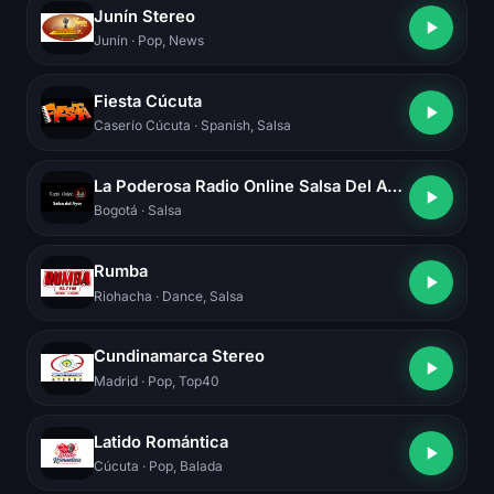
Junín Stereo
Junín
· Pop, News
Fiesta Cúcuta
Caserío Cúcuta
· Spanish, Salsa
La Poderosa Radio Online Salsa Del Ayer
Bogotá
· Salsa
Rumba
Riohacha
· Dance, Salsa
Cundinamarca Stereo
Madrid
· Pop, Top40
Latido Romántica
Cúcuta
· Pop, Balada