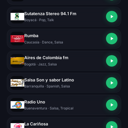
Sutatenza Stereo 94.1 Fm
Boyacá
· Pop, Talk
Rumba
Caucasia
· Dance, Salsa
Aires de Colombia fm
Bogotá
· Jazz, Salsa
Salsa Son y sabor Latino
Barranquilla
· Spanish, Salsa
Radio Uno
Buenaventura
· Salsa, Tropical
La Cariñosa