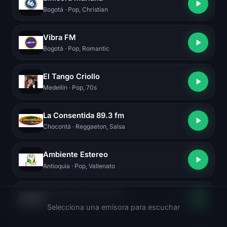
Bogotá
· Pop, Christian
Vibra FM
Bogotá
· Pop, Romantic
El Tango Criollo
Medellín
· Pop, 70s
La Consentida 89.3 fm
Chocontá
· Reggaeton, Salsa
Ambiente Estereo
Antioquia
· Pop, Vallenato
Armonías del caquetá
Florencia
· News, Talk
Selecciona una emisora para escuchar