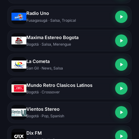
Radio Uno
Fusagasugá
· Salsa, Tropical
Maxima Estereo Bogota
Bogotá
· Salsa, Merengue
La Cometa
San Gil
· News, Salsa
Mundo Retro Clasicos Latinos
Bogotá
· Crossover
Vientos Stereo
Bogotá
· Pop, Spanish
Dix FM