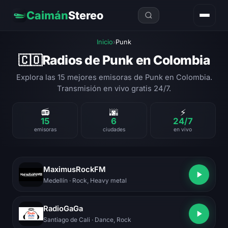
Caimán
Stereo
Inicio
›
Punk
Radios de Punk en Colombia
🇨🇴
Explora las 15 mejores emisoras de Punk en Colombia.
Transmisión en vivo gratis 24/7.
📻
🌆
⚡
15
6
24/7
emisoras
ciudades
en vivo
MaximusRockFM
Medellín
· Rock, Heavy metal
RadioGaGa
Santiago de Cali
· Dance, Rock