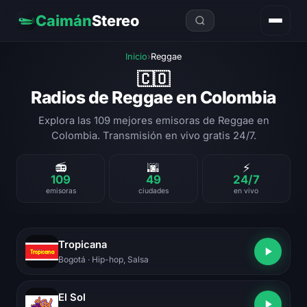
Caimán
Stereo
Inicio
›
Reggae
🇨🇴
Radios de Reggae en Colombia
Explora las 109 mejores emisoras de Reggae en
Colombia. Transmisión en vivo gratis 24/7.
📻
🌆
⚡
109
49
24/7
emisoras
ciudades
en vivo
Tropicana
Bogotá
· Hip-hop, Salsa
El Sol