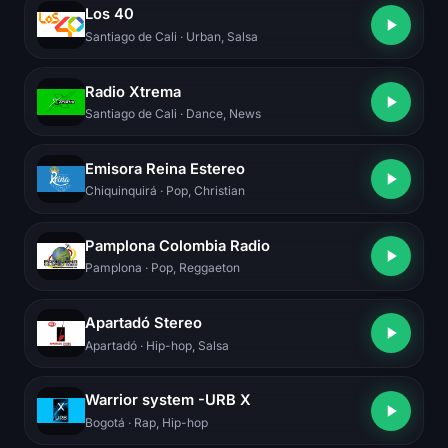
Los 40
Santiago de Cali
· Urban, Salsa
Radio Xtrema
Santiago de Cali
· Dance, News
Emisora Reina Estereo
Chiquinquirá
· Pop, Christian
Pamplona Colombia Radio
Pamplona
· Pop, Reggaeton
Apartadó Stereo
Apartadó
· Hip-hop, Salsa
Warrior system -URB X
Bogotá
· Rap, Hip-hop