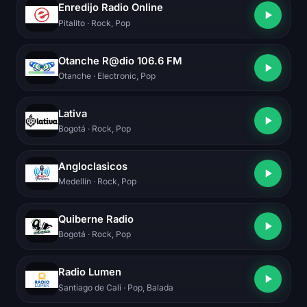
Enredijo Radio Online
Pitalito
· Rock, Pop
Otanche R@dio 106.6 FM
Otanche
· Electronic, Pop
Lativa
Bogotá
· Rock, Pop
Angloclasicos
Medellín
· Rock, Pop
Quiberne Radio
Bogotá
· Rock, Pop
Radio Lumen
Santiago de Cali
· Pop, Balada