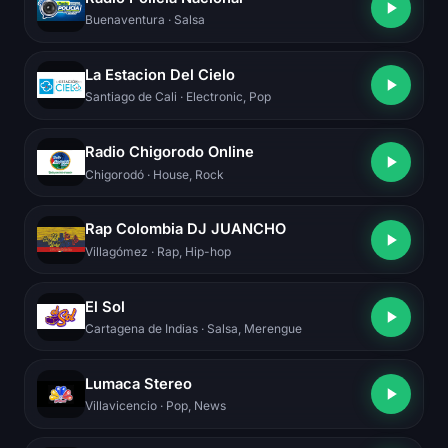
Buenaventura
· Salsa
La Estacion Del Cielo
Santiago de Cali
· Electronic, Pop
Radio Chigorodo Online
Chigorodó
· House, Rock
Rap Colombia DJ JUANCHO
Villagómez
· Rap, Hip-hop
El Sol
Cartagena de Indias
· Salsa, Merengue
Lumaca Stereo
Villavicencio
· Pop, News