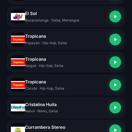
El Sol
Bucaramanga
· Salsa, Merengue
Tropicana
Popayán
· Hip-hop, Salsa
Tropicana
Ibagué
· Hip-hop, Salsa
Tropicana
Cúcuta
· Hip-hop, Salsa
Cristalina Huila
Neiva
· News, Salsa
Currambera Stereo