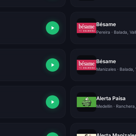
Bésame
Pereira
· Balada, Val
Bésame
Manizales
· Balada,
Alerta Paisa
Medellín
· Ranchera,
Alerta Manizale