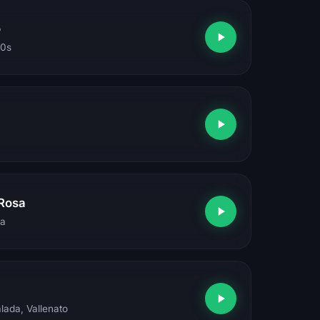
o
80s
 Rosa
sa
alada, Vallenato