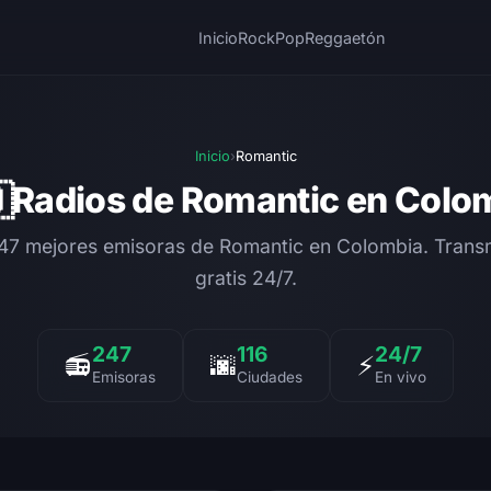
Inicio
Rock
Pop
Reggaetón
Inicio
›
Romantic

Radios de Romantic en Colo
247 mejores emisoras de Romantic en Colombia. Transm
gratis 24/7.
247
116
24/7
📻
🌆
⚡
Emisoras
Ciudades
En vivo