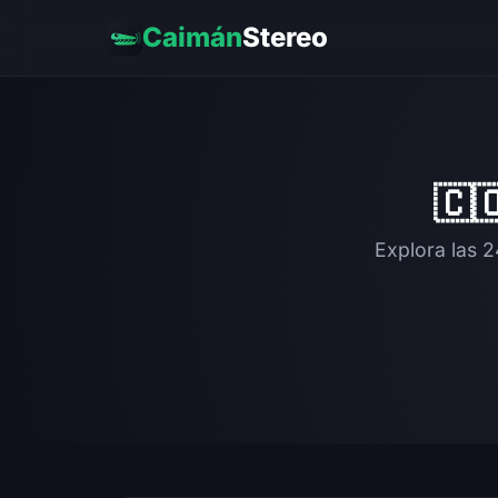
Caimán
Stereo
🇨
Explora las 