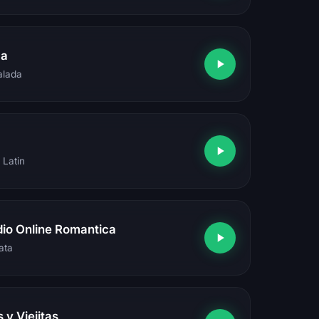
ca
Balada
 Latin
io Online Romantica
ata
 y Viejitas