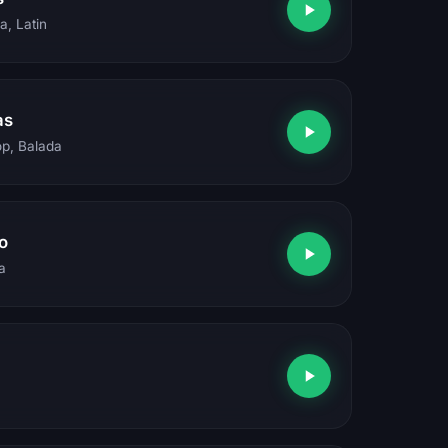
a, Latin
as
op, Balada
o
a