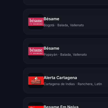
Bésame
Bogotá
· Balada, Vallenato
Bésame
Popayán
· Balada, Vallenato
Alerta Cartagena
Cartagena de Indias
· Ranchera, Latin
Besame Fm Neiva