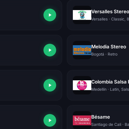
Versalles Stere
Versalles
· Classic, 
Melodia Stereo
Bogotá
· Retro
Colombia Salsa
Medellín
· Latin, Sal
Bésame
Santiago de Cali
· B