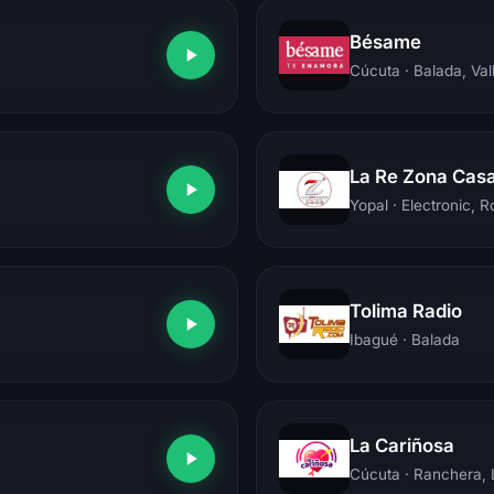
Bésame
Cúcuta
· Balada, Val
La Re Zona Cas
Yopal
· Electronic, 
Tolima Radio
Ibagué
· Balada
La Cariñosa
Cúcuta
· Ranchera, 