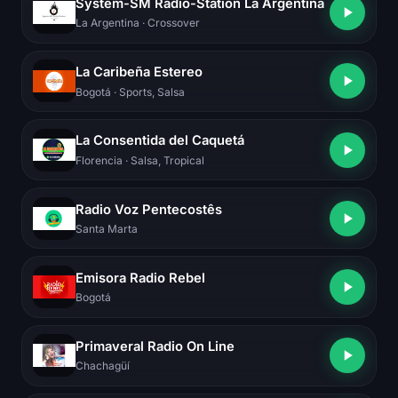
System-SM Radio-Station La Argentina
La Argentina
· Crossover
La Caribeña Estereo
Bogotá
· Sports, Salsa
La Consentida del Caquetá
Florencia
· Salsa, Tropical
Radio Voz Pentecostês
Santa Marta
Emisora Radio Rebel
Bogotá
Primaveral Radio On Line
Chachagüí