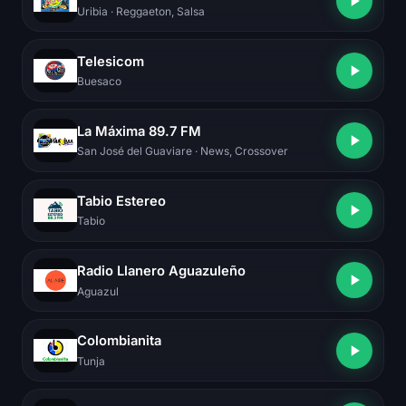
Uribia
· Reggaeton, Salsa
Telesicom
Buesaco
La Máxima 89.7 FM
San José del Guaviare
· News, Crossover
Tabio Estereo
Tabio
Radio Llanero Aguazuleño
Aguazul
Colombianita
Tunja