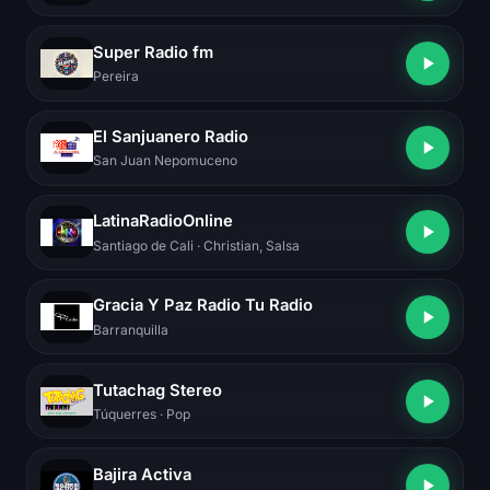
Super Radio fm
Pereira
El Sanjuanero Radio
San Juan Nepomuceno
LatinaRadioOnline
Santiago de Cali
· Christian, Salsa
Gracia Y Paz Radio Tu Radio
Barranquilla
Tutachag Stereo
Túquerres
· Pop
Bajira Activa