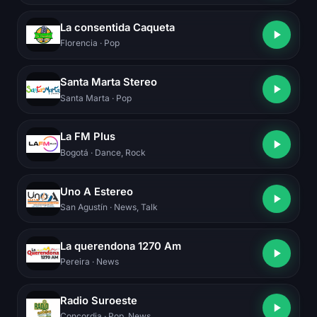
La consentida Caqueta
Florencia
· Pop
Santa Marta Stereo
Santa Marta
· Pop
La FM Plus
Bogotá
· Dance, Rock
Uno A Estereo
San Agustín
· News, Talk
La querendona 1270 Am
Pereira
· News
Radio Suroeste
Concordia
· Pop, News