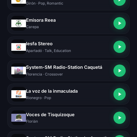
Girón
· Pop, Romantic
Emisora Reea
Carepa
Iesfa Stereo
Apartadó
· Talk, Education
System-SM Radio-Station Caquetá
Florencia
· Crossover
La voz de la inmaculada
Rionegro
· Pop
Voces de Tisquizoque
Florián