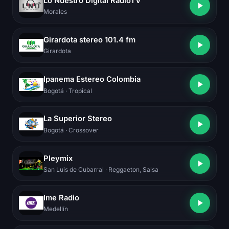
Lo Nuestro Digital RadioTV
Morales
Girardota stereo 101.4 fm
Girardota
Ipanema Estereo Colombia
Bogotá
· Tropical
La Superior Stereo
Bogotá
· Crossover
Pleymix
San Luis de Cubarral
· Reggaeton, Salsa
Ime Radio
Medellín