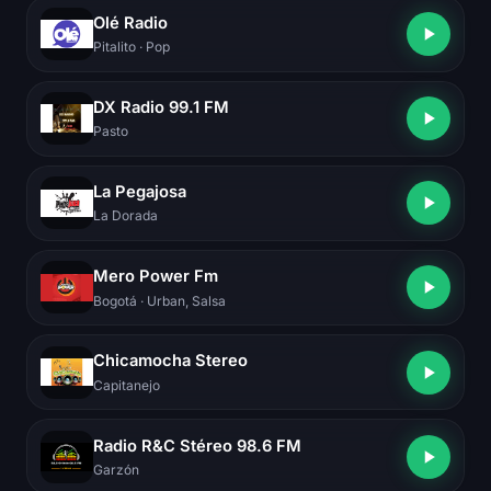
Olé Radio
Pitalito
· Pop
DX Radio 99.1 FM
Pasto
La Pegajosa
La Dorada
Mero Power Fm
Bogotá
· Urban, Salsa
Chicamocha Stereo
Capitanejo
Radio R&C Stéreo 98.6 FM
Garzón