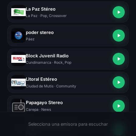
La Paz Stéreo
La Paz
· Pop, Crossover
poder stereo
Páez
Block Juvenil Radio
Cundinamarca
· Rock, Pop
Litoral Estéreo
Ciudad de Mutis
· Community
Papagayo Stereo
Carepa
· News
Selecciona una emisora para escuchar
Venturisama stereos
Sucre