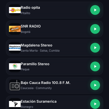
Radio opita
Pitalito
SNR RADIO
Bogotá
Magdalena Stereo
Santa Marta
· Salsa, Cumbia
Paramillo Stereo
Peque
Bajo Cauca Radio 100.8 F.M.
Caucasia
· Community
Estación Suramerica
Rionegro