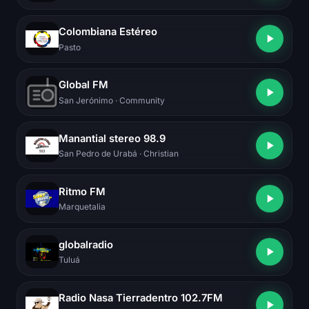
Colombiana Estéreo
Pasto
Global FM
San Jerónimo
· Community
Manantial stereo 98.9
San Pedro de Urabá
· Christian
Ritmo FM
Marquetalia
globalradio
Tuluá
Radio Nasa Tierradentro 102.7FM