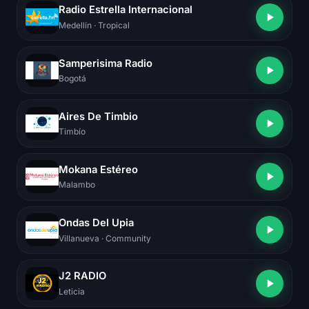
Radio Estrella Internacional
Medellín
· Tropical
Samperisima Radio
Bogotá
Aires De Timbio
Timbío
Mokana Estéreo
Malambo
Ondas Del Upia
Villanueva
· Community
J2 RADIO
Leticia