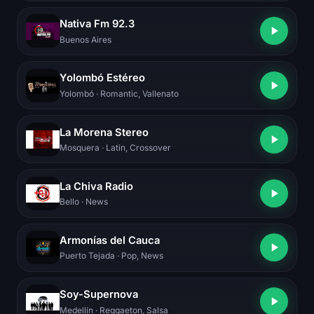
Nativa Fm 92.3
Buenos Aires
Yolombó Estéreo
Yolombó
· Romantic, Vallenato
La Morena Stereo
Mosquera
· Latin, Crossover
La Chiva Radio
Bello
· News
Armonías del Cauca
Puerto Tejada
· Pop, News
Soy-Supernova
Medellín
· Reggaeton, Salsa