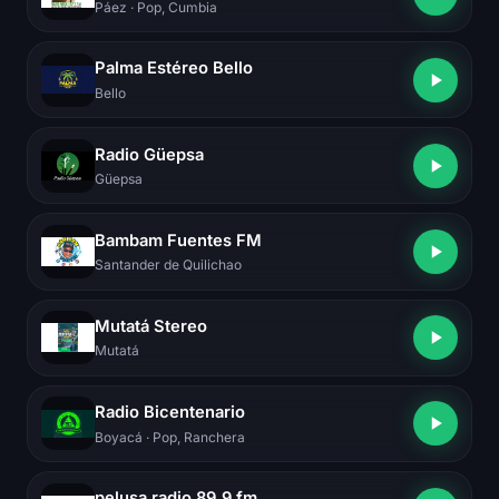
Páez
· Pop, Cumbia
Palma Estéreo Bello
Bello
Radio Güepsa
Güepsa
Bambam Fuentes FM
Santander de Quilichao
Mutatá Stereo
Mutatá
Radio Bicentenario
Boyacá
· Pop, Ranchera
pelusa radio 89.9 fm