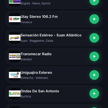
Bogotá
· News, Sports
Utay Stereo 106.2 Fm
Fonseca
Sensación Estéreo - Suan Atlántico
Suan
· Reggaeton, Salsa
Transmecar Radio
Soledad
Uniguajira Estereo
Riohacha
· Vallenato
Ondas De San Antonio
Buriticá