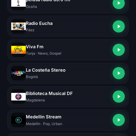
Ocaña
Radio Eucha
Páez
Viva Fm
Tunja
· News, Gospel
La Costeña Stereo
Bogotá
Biblioteca Musical DF
Magdalena
Medellin Stream
Medellín
· Pop, Urban