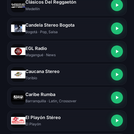
Clásicos Del Reggaetón
Medellín
Candela Stereo Bogota
Bogotá
· Pop, Salsa
EGL Radio
Magangué
· News
Caucana Stereo
Toribío
Caribe Rumba
Barranquilla
· Latin, Crossover
El Playón Stéreo
El Playón