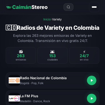
Caimán
Stereo
Inicio
›
Variety
Radios de Variety en Colombia
🇨🇴
Explora las 263 mejores emisoras de Variety en
Colombia. Transmisión en vivo gratis 24/7.
📻
🌆
⚡
263
153
24/7
emisoras
ciudades
en vivo
Radio Nacional de Colombia
Bogotá
· Pop, Folk
La FM Plus
Medellín
· Dance, Rock