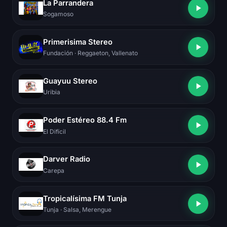
La Parrandera
Sogamoso
Primerisima Stereo
Fundación
· Reggaeton, Vallenato
Guayuu Stereo
Uribia
Poder Estéreo 88.4 Fm
El Difícil
Darver Radio
Carepa
Tropicalísima FM Tunja
Tunja
· Salsa, Merengue