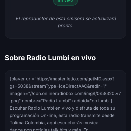
En Vivo
El reproductor de esta emisora se actualizará
pronto.
Sobre Radio Lumbí en vivo
[player url="https://master.letio.com/getMD.aspx?
gs=5038&streamType=iceDirectAAC&redir=1"
imagen="//cdn.onlineradiobox.com/img/l/0/58320.v7
.png" nombre="Radio Lumbí" radioid="co.lumb"]
Escuhar Radio Lumbí en vivo y disfruta de toda su
programación On-line, esta radio transmite desde
Tolima Colombia, aquí escucharás musica
dance,pop,noticias,talk,hits y más. En