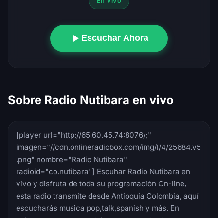
En Vivo
Escuchar Ahora
Sobre Radio Nutibara en vivo
[player url="http://65.60.45.74:8076/;"
imagen="//cdn.onlineradiobox.com/img/l/4/25684.v5
.png" nombre="Radio Nutibara"
radioid="co.nutibara"] Escuhar Radio Nutibara en
vivo y disfruta de toda su programación On-line,
esta radio transmite desde Antioquia Colombia, aquí
escucharás musica pop,talk,spanish y más. En