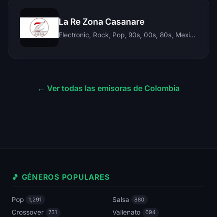
La Re Zona Casanare
Electronic, Rock, Pop, 90s, 00s, 80s, Mexican, Ranchera, Reggaeton, Instrumental, Salsa, Merengue, Tropical, Romantic, Vallenato, Llanera
← Ver todas las emisoras de Colombia
🎵 GÉNEROS POPULARES
Pop
Salsa
1,291
880
Crossover
Vallenato
731
694