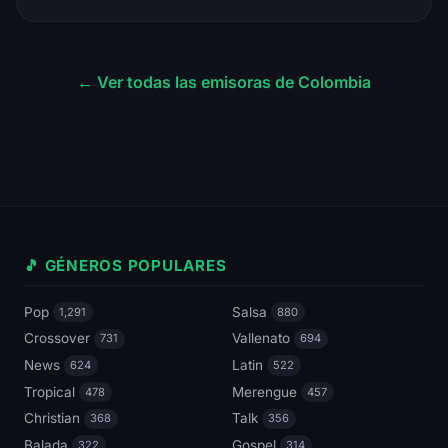
← Ver todas las emisoras de Colombia
🎵 GÉNEROS POPULARES
Pop
Salsa
1,291
880
Crossover
Vallenato
731
694
News
Latin
624
522
Tropical
Merengue
478
457
Christian
Talk
368
356
Balada
Gospel
322
314