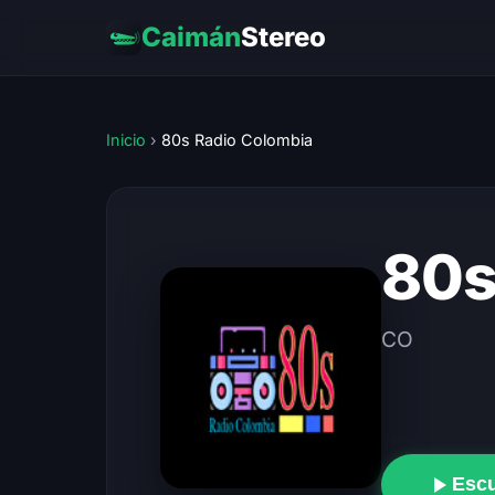
Caimán
Stereo
Inicio
›
80s Radio Colombia
80s
CO
Esc