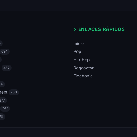
⚡ ENLACES RÁPIDOS
Inicio
0
Pop
694
Hip-Hop
e
Reggaeton
457
Electronic
14
ment
288
277
247
78