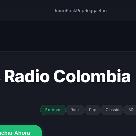
Inicio
Rock
Pop
Reggaetón
 Radio Colombia
Rock
Pop
Classic
80s
En Vivo
uchar Ahora