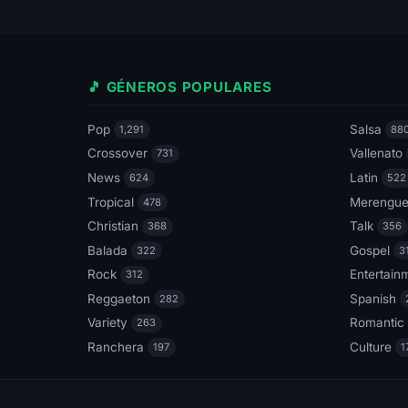
🎵 GÉNEROS POPULARES
Pop
Salsa
1,291
88
Crossover
Vallenato
731
News
Latin
624
522
Tropical
Merengu
478
Christian
Talk
368
356
Balada
Gospel
322
3
Rock
Entertain
312
Reggaeton
Spanish
282
Variety
Romantic
263
Ranchera
Culture
197
1