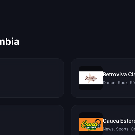
mbia
Retroviva Cl
Dance, Rock, R'n
Cauca Ester
News, Sports, C