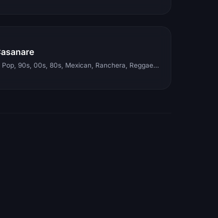
Casanare
Electronic, Rock, Pop, 90s, 00s, 80s, Mexican, Ranchera, Reggaeton, Instrumental, Salsa, Merengue, Tropical, Romantic, Vallenato, Llanera