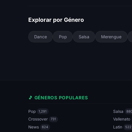
Explorar por Género
Dance
Pop
Salsa
Merengue
🎵 GÉNEROS POPULARES
Pop
Salsa
1,291
88
Crossover
Vallenato
731
News
Latin
624
522