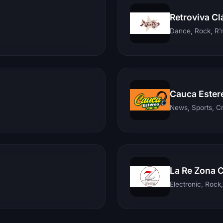
Retroviva Cl
Dance, Rock, R'n
Cauca Ester
News, Sports, C
La Re Zona 