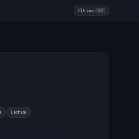
Buscar
⌘K
e
Bachata