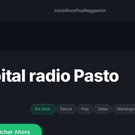
Inicio
Rock
Pop
Reggaetón
ital radio Pasto
Dance
Pop
Salsa
Merengu
En Vivo
uchar Ahora