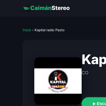
Caimán
Stereo
Inicio
›
Kapital radio Pasto
Kap
CO
Esc