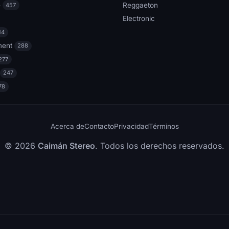
e
Reggaeton
457
Electronic
14
ment
288
277
247
78
Acerca de
Contacto
Privacidad
Términos
© 2026
Caimán Stereo
. Todos los derechos reservados.