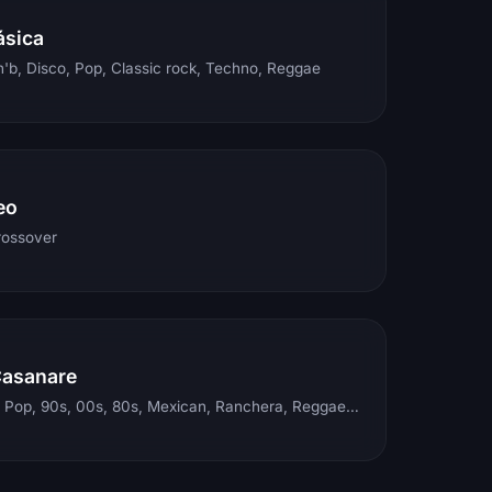
ásica
'b, Disco, Pop, Classic rock, Techno, Reggae
eo
rossover
Casanare
Electronic, Rock, Pop, 90s, 00s, 80s, Mexican, Ranchera, Reggaeton, Instrumental, Salsa, Merengue, Tropical, Romantic, Vallenato, Llanera