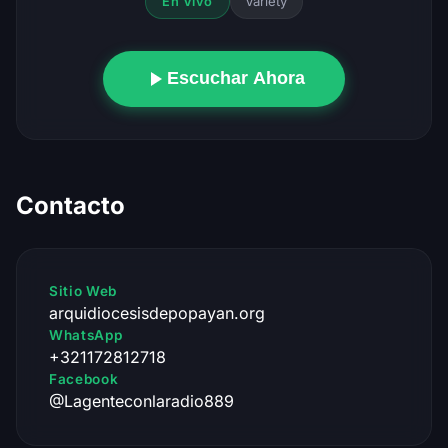
Variety
En Vivo
Escuchar Ahora
Contacto
Sitio Web
arquidiocesisdepopayan.org
WhatsApp
+321172812718
Facebook
@Lagenteconlaradio889