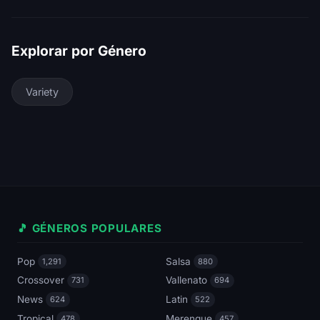
Explorar por Género
Variety
🎵 GÉNEROS POPULARES
Pop
Salsa
1,291
880
Crossover
Vallenato
731
694
News
Latin
624
522
Tropical
Merengue
478
457