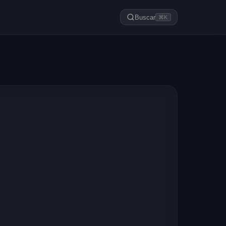
Buscar
⌘K