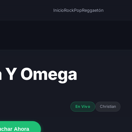
Inicio
Rock
Pop
Reggaetón
a Y Omega
Christian
En Vivo
uchar Ahora