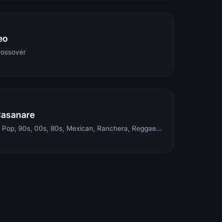
eo
rossover
Casanare
Electronic, Rock, Pop, 90s, 00s, 80s, Mexican, Ranchera, Reggaeton, Instrumental, Salsa, Merengue, Tropical, Romantic, Vallenato, Llanera