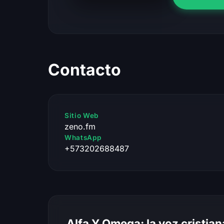
Contacto
Sitio Web
zeno.fm
WhatsApp
+573202688487
Alfa Y Omega: la voz cristian