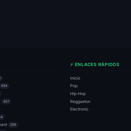
⚡ ENLACES RÁPIDOS
Inicio
0
Pop
694
Hip-Hop
e
Reggaeton
457
Electronic
14
ment
288