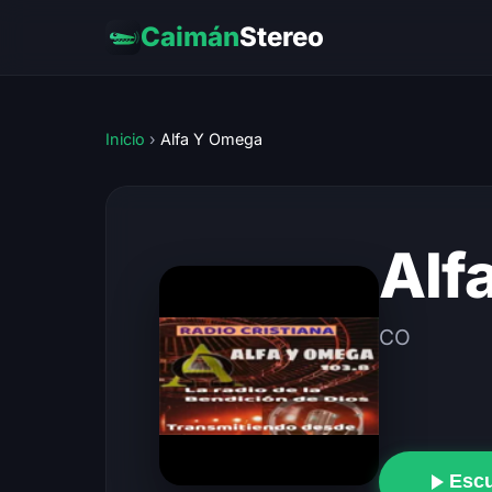
Caimán
Stereo
Inicio
›
Alfa Y Omega
Alf
CO
Esc