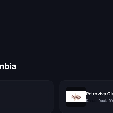
mbia
Retroviva Cl
Dance, Rock, R'n