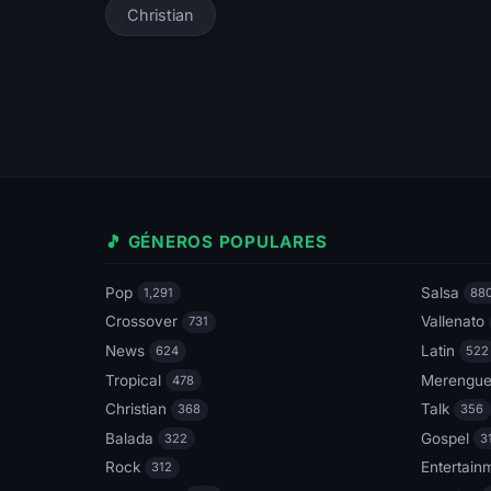
Christian
🎵 GÉNEROS POPULARES
Pop
Salsa
1,291
88
Crossover
Vallenato
731
News
Latin
624
522
Tropical
Merengu
478
Christian
Talk
368
356
Balada
Gospel
322
3
Rock
Entertain
312