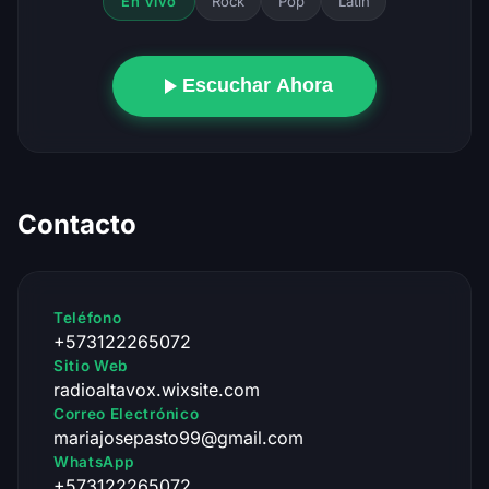
Rock
Pop
Latin
En Vivo
Escuchar Ahora
Contacto
Teléfono
+573122265072
Sitio Web
radioaltavox.wixsite.com
Correo Electrónico
mariajosepasto99@gmail.com
WhatsApp
+573122265072