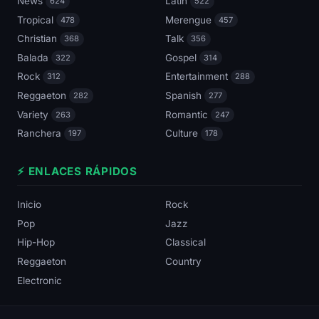
News
Latin
624
522
Tropical
Merengue
478
457
Christian
Talk
368
356
Balada
Gospel
322
314
Rock
Entertainment
312
288
Reggaeton
Spanish
282
277
Variety
Romantic
263
247
Ranchera
Culture
197
178
⚡ ENLACES RÁPIDOS
Inicio
Rock
Pop
Jazz
Hip-Hop
Classical
Reggaeton
Country
Electronic