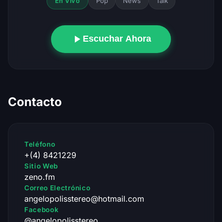
Pop
News
Talk
En Vivo
Escuchar Ahora
Contacto
Teléfono
+(4) 8421229
Sitio Web
zeno.fm
Correo Electrónico
angelopolisstereo@hotmail.com
Facebook
@angelopolisstereo