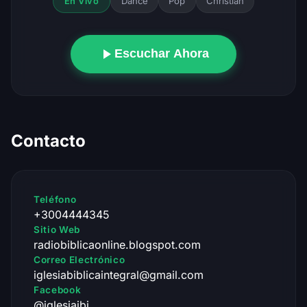
Dance
Pop
Christian
En Vivo
Escuchar Ahora
Contacto
Teléfono
+3004444345
Sitio Web
radiobiblicaonline.blogspot.com
Correo Electrónico
iglesiabiblicaintegral@gmail.com
Facebook
@iglesiaibi