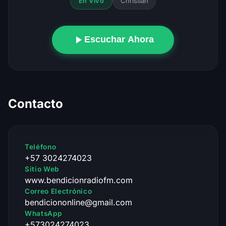
Christian
En Vivo
Escuchar Ahora
Contacto
Teléfono
+57 3024274023
Sitio Web
www.bendicionradiofm.com
Correo Electrónico
bendiciononline@gmail.com
WhatsApp
+573024274023