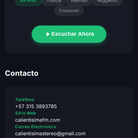
Tropical
Vallenato
Reggaeton
En Vivo
Crossover
Escuchar Ahora
Contacto
Teléfono
+57 315 3893785
Sitio Web
calientisimafm.com
Correo Electrónico
calientisimastereo@gmail.com