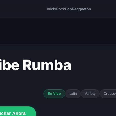
Inicio
Rock
Pop
Reggaetón
ibe Rumba
Latin
Variety
Crosso
En Vivo
uchar Ahora