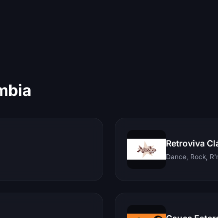
mbia
Retroviva Cl
Dance, Rock, R'n