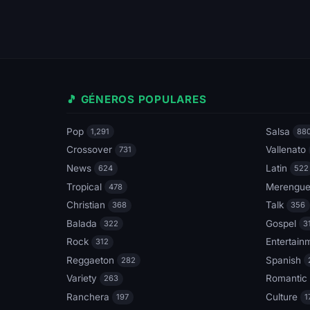
🎵 GÉNEROS POPULARES
Pop
Salsa
1,291
88
Crossover
Vallenato
731
News
Latin
624
522
Tropical
Merengu
478
Christian
Talk
368
356
Balada
Gospel
322
3
Rock
Entertain
312
Reggaeton
Spanish
282
Variety
Romantic
263
Ranchera
Culture
197
1