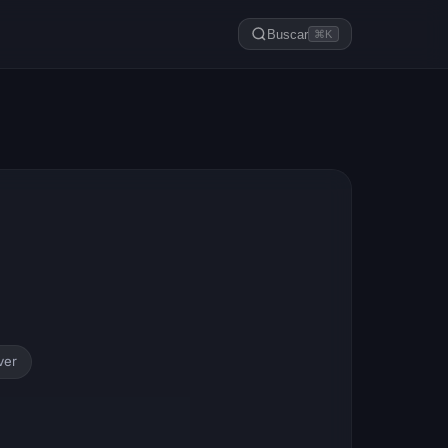
Buscar
⌘K
ver