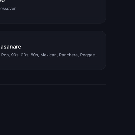
eo
rossover
Casanare
Electronic, Rock, Pop, 90s, 00s, 80s, Mexican, Ranchera, Reggaeton, Instrumental, Salsa, Merengue, Tropical, Romantic, Vallenato, Llanera