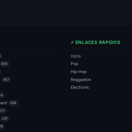
⚡ ENLACES RÁPIDOS
Inicio
0
Pop
694
Hip-Hop
e
Reggaeton
457
Electronic
14
ment
288
277
247
78