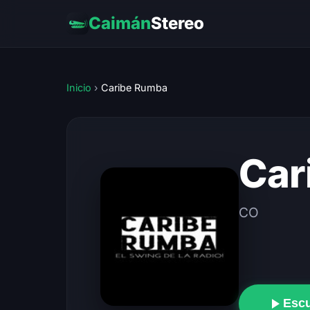
Caimán
Stereo
Inicio
›
Caribe Rumba
Car
CO
Esc