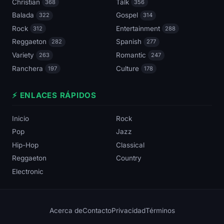
Christian
Talk
368
356
Balada
Gospel
322
314
Rock
Entertainment
312
288
Reggaeton
Spanish
282
277
Variety
Romantic
263
247
Ranchera
Culture
197
178
⚡ ENLACES RÁPIDOS
Inicio
Rock
Pop
Jazz
Hip-Hop
Classical
Reggaeton
Country
Electronic
Acerca de
Contacto
Privacidad
Términos