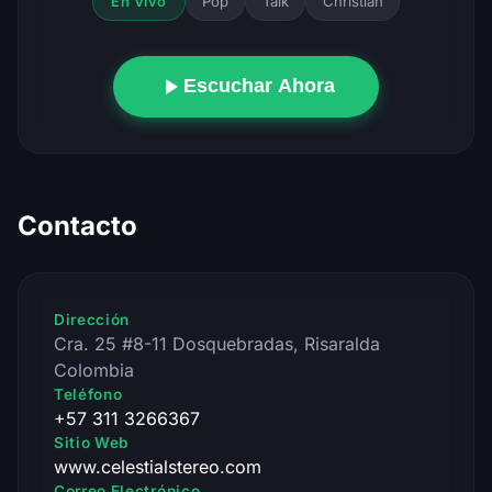
Pop
Talk
Christian
En Vivo
Escuchar Ahora
Contacto
Dirección
Cra. 25 #8-11 Dosquebradas, Risaralda
Colombia
Teléfono
+57 311 3266367
Sitio Web
www.celestialstereo.com
Correo Electrónico