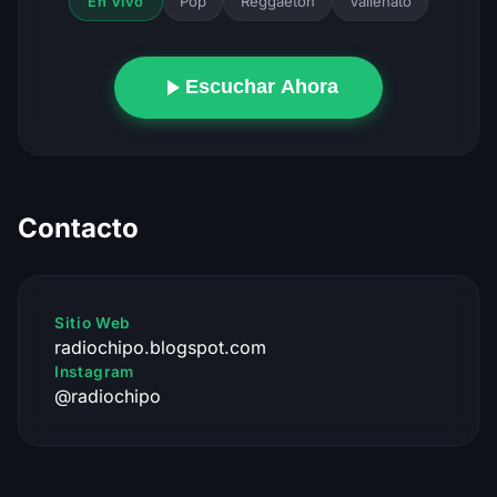
Pop
Reggaeton
Vallenato
En Vivo
Escuchar Ahora
Contacto
Sitio Web
radiochipo.blogspot.com
Instagram
@radiochipo