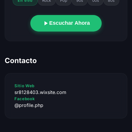
Rock
Pop
90s
00s
80s
En Vivo
Escuchar Ahora
Contacto
Sitio Web
sr8128403.wixsite.com
Facebook
@profile.php