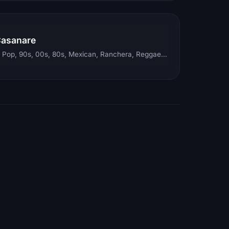
Casanare
Electronic, Rock, Pop, 90s, 00s, 80s, Mexican, Ranchera, Reggaeton, Instrumental, Salsa, Merengue, Tropical, Romantic, Vallenato, Llanera