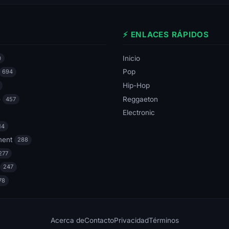
⚡ ENLACES RÁPIDOS
Inicio
0
Pop
694
Hip-Hop
e
Reggaeton
457
Electronic
14
ment
288
277
247
78
Acerca de
Contacto
Privacidad
Términos