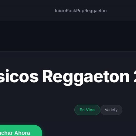
Inicio
Rock
Pop
Reggaetón
sicos Reggaeton
Variety
En Vivo
uchar Ahora