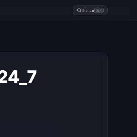
Buscar
⌘K
 24_7