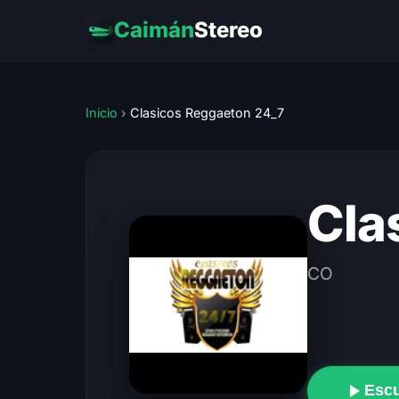
Caimán
Stereo
Inicio
›
Clasicos Reggaeton 24_7
Cla
CO
Esc