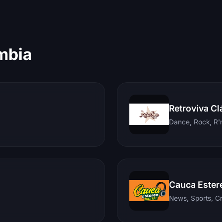
mbia
Retroviva Cl
Dance, Rock, R'n
Cauca Ester
News, Sports, C