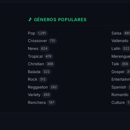
🎵 GÉNEROS POPULARES
Pop
Salsa
1,291
88
Crossover
Vallenato
731
News
Latin
624
522
Tropical
Merengu
478
Christian
Talk
368
356
Balada
Gospel
322
3
Rock
Entertain
312
Reggaeton
Spanish
282
Variety
Romantic
263
Ranchera
Culture
197
1