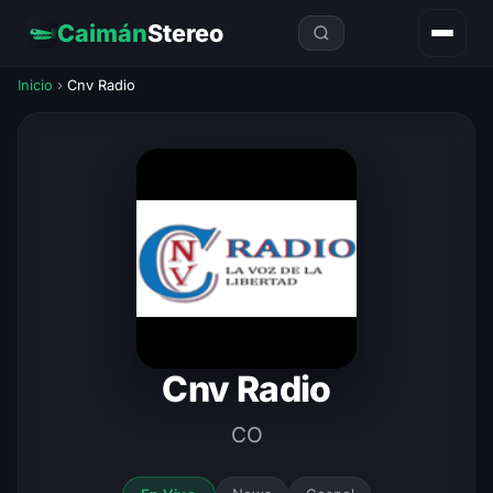
Caimán
Stereo
Inicio
›
Cnv Radio
Cnv Radio
CO