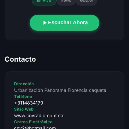
News
Gospel
En Vivo
Escuchar Ahora
Contacto
Dirección
Urbanización Panorama Florencia caqueta
Teléfono
+3114834179
Sitio Web
www.cnvradio.com.co
Correo Electrónico
cnv2@hotmail.com