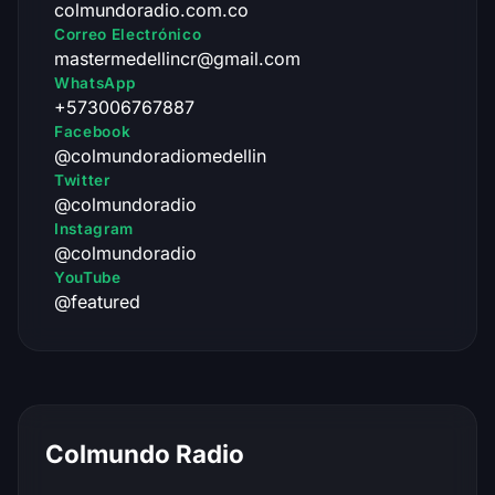
colmundoradio.com.co
Correo Electrónico
mastermedellincr@gmail.com
WhatsApp
+573006767887
Facebook
@colmundoradiomedellin
Twitter
@colmundoradio
Instagram
@colmundoradio
YouTube
@featured
Colmundo Radio