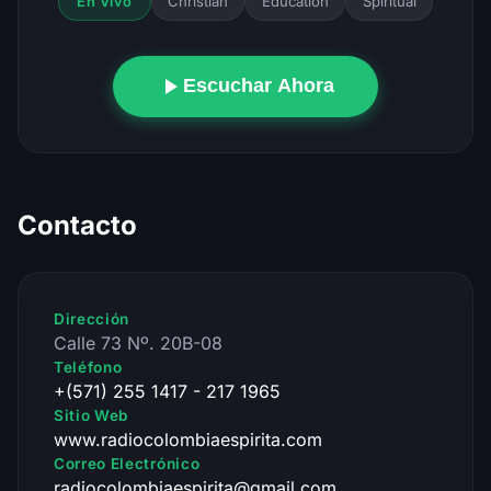
Christian
Education
Spiritual
En Vivo
Escuchar Ahora
Contacto
Dirección
Calle 73 Nº. 20B-08
Teléfono
+(571) 255 1417 - 217 1965
Sitio Web
www.radiocolombiaespirita.com
Correo Electrónico
radiocolombiaespirita@gmail.com