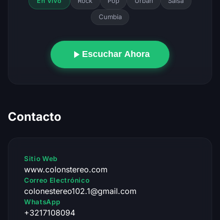
Rock
Pop
Urban
Salsa
En Vivo
Cumbia
Escuchar Ahora
Contacto
Sitio Web
www.colonstereo.com
Correo Electrónico
colonestereo102.1@gmail.com
WhatsApp
+3217108094