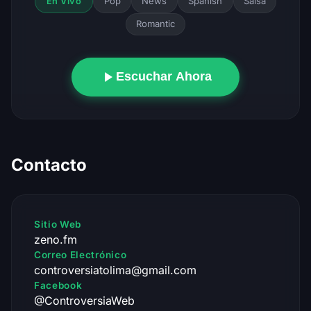
Pop
News
Spanish
Salsa
En Vivo
Romantic
Escuchar Ahora
Contacto
Sitio Web
zeno.fm
Correo Electrónico
controversiatolima@gmail.com
Facebook
@ControversiaWeb