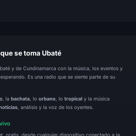
 que se toma Ubaté
Ubaté y de Cundinamarca con la música, los eventos y
esperando. Es una radio que se siente parte de su
o
, la
bachata
, lo
urbano
, lo
tropical
y la música
noticias
, análisis y la voz de los oyentes.
vivo
et, gratis, desde cualquier dispositivo conectado a la