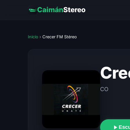
Caimán
Stereo
Inicio
›
Crecer FM Stéreo
Cre
CO
Esc