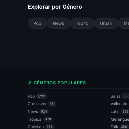
Explorar por Género
Pop
News
Top40
Urban
Me
🎵 GÉNEROS POPULARES
Pop
Salsa
1,291
88
Crossover
Vallenato
731
News
Latin
624
522
Tropical
Merengu
478
Christian
Talk
368
356