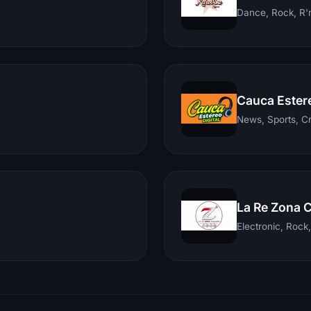
Dance, Rock, R'n
Cauca Ester
News, Sports, C
La Re Zona 