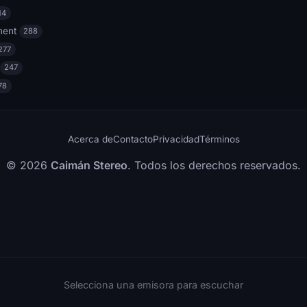
14
ment
288
277
247
78
Acerca de
Contacto
Privacidad
Términos
© 2026
Caimán Stereo
. Todos los derechos reservados.
Selecciona una emisora para escuchar