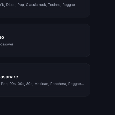
'b, Disco, Pop, Classic rock, Techno, Reggae
eo
rossover
Casanare
Electronic, Rock, Pop, 90s, 00s, 80s, Mexican, Ranchera, Reggaeton, Instrumental, Salsa, Merengue, Tropical, Romantic, Vallenato, Llanera