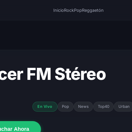
Inicio
Rock
Pop
Reggaetón
cer FM Stéreo
Pop
News
Top40
Urban
En Vivo
uchar Ahora