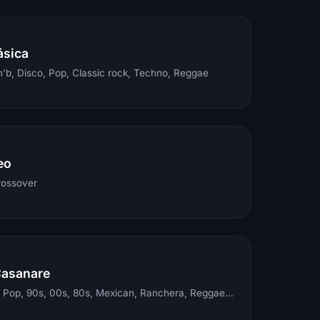
ásica
'b, Disco, Pop, Classic rock, Techno, Reggae
eo
rossover
Casanare
Electronic, Rock, Pop, 90s, 00s, 80s, Mexican, Ranchera, Reggaeton, Instrumental, Salsa, Merengue, Tropical, Romantic, Vallenato, Llanera