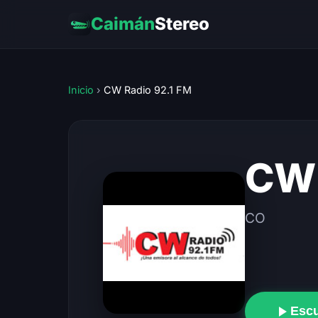
Caimán
Stereo
Inicio
›
CW Radio 92.1 FM
CW 
CO
Esc