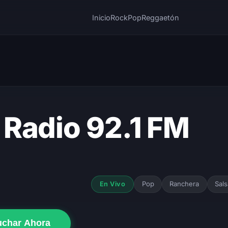
Inicio
Rock
Pop
Reggaetón
Radio 92.1 FM
Pop
Ranchera
Sals
En Vivo
uchar Ahora