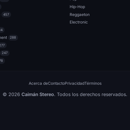
Hip-Hop
e
Reggaeton
457
Electronic
14
ment
288
277
247
78
Acerca de
Contacto
Privacidad
Términos
© 2026
Caimán Stereo
. Todos los derechos reservados.