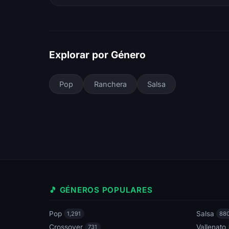
Explorar por Género
Pop
Ranchera
Salsa
🎵 GÉNEROS POPULARES
Pop
Salsa
1,291
88
Crossover
Vallenato
731