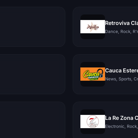
Retroviva Cl
Dance, Rock, R'n
Cauca Ester
News, Sports, C
La Re Zona 