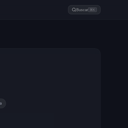
Buscar
⌘K
a