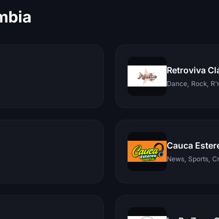
mbia
Retroviva Cl
Dance, Rock, R'n
Cauca Ester
News, Sports, C