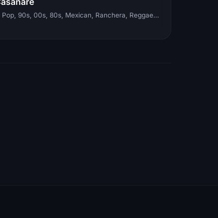
Casanare
Electronic, Rock, Pop, 90s, 00s, 80s, Mexican, Ranchera, Reggaeton, Instrumental, Salsa, Merengue, Tropical, Romantic, Vallenato, Llanera