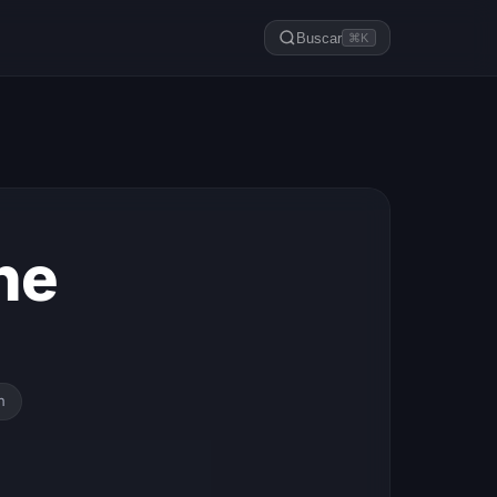
Buscar
⌘K
ne
h