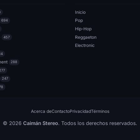
Inicio
0
Pop
694
Hip-Hop
e
Reggaeton
457
Electronic
14
ment
288
277
247
78
Acerca de
Contacto
Privacidad
Términos
© 2026
Caimán Stereo
. Todos los derechos reservados.