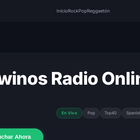
Inicio
Rock
Pop
Reggaetón
winos Radio Onli
Pop
Top40
Spanis
En Vivo
uchar Ahora