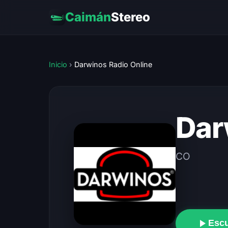
Caimán
Stereo
Inicio
›
Darwinos Radio Online
Dar
CO
Esc