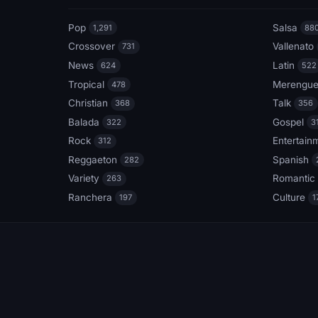
Pop
Salsa
1,291
88
Crossover
Vallenato
731
News
Latin
624
522
Tropical
Merengu
478
Christian
Talk
368
356
Balada
Gospel
322
3
Rock
Entertain
312
Reggaeton
Spanish
282
Variety
Romantic
263
Ranchera
Culture
197
1