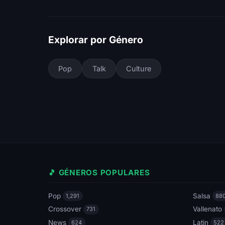
Explorar por Género
Pop
Talk
Culture
🎵 GÉNEROS POPULARES
Pop
Salsa
1,291
88
Crossover
Vallenato
731
News
Latin
624
522