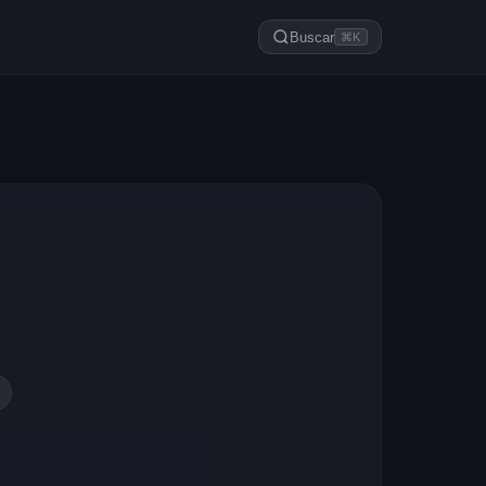
Buscar
⌘K