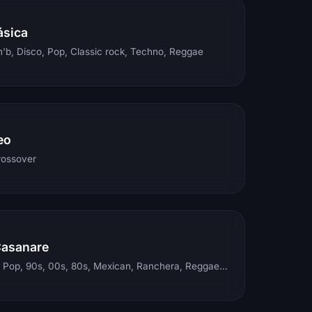
ásica
'b, Disco, Pop, Classic rock, Techno, Reggae
eo
rossover
Casanare
Electronic, Rock, Pop, 90s, 00s, 80s, Mexican, Ranchera, Reggaeton, Instrumental, Salsa, Merengue, Tropical, Romantic, Vallenato, Llanera