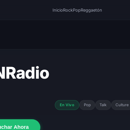
Inicio
Rock
Pop
Reggaetón
Radio
Pop
Talk
Culture
En Vivo
uchar Ahora