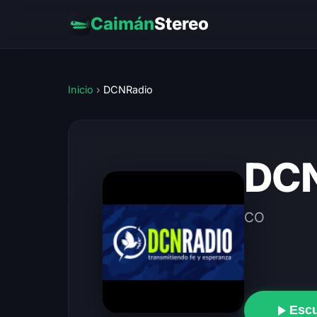
Caimán
Stereo
Inicio
›
DCNRadio
DCN
CO
Esc