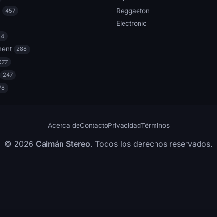
e
Reggaeton
457
Electronic
14
ment
288
277
247
78
Acerca de
Contacto
Privacidad
Términos
© 2026
Caimán Stereo
. Todos los derechos reservados.