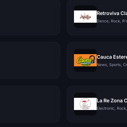
Retroviva Cl
Dance, Rock, R'n
Cauca Ester
News, Sports, C
La Re Zona 