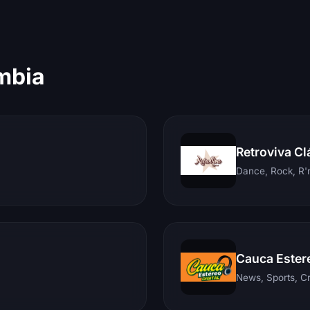
mbia
Retroviva Cl
Dance, Rock, R'n
Cauca Ester
News, Sports, C