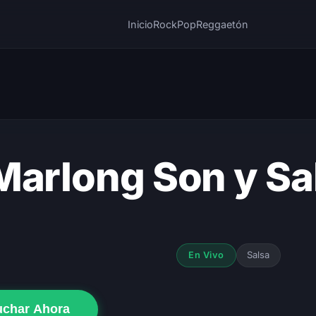
Inicio
Rock
Pop
Reggaetón
Marlong Son y S
Salsa
En Vivo
uchar Ahora