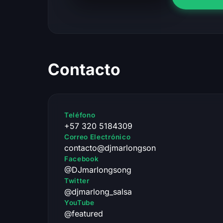
Contacto
Teléfono
+57 320 5184309
Correo Electrónico
contacto@djmarlongson
Facebook
@DJmarlongsong
Twitter
@djmarlong_salsa
YouTube
@featured