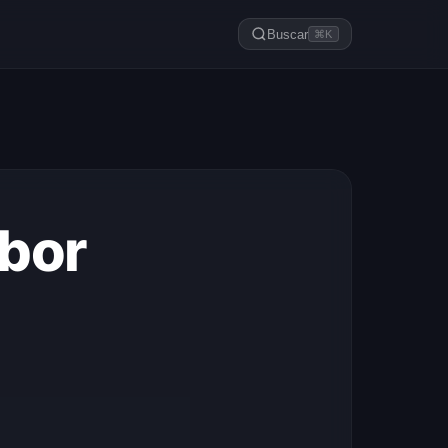
Buscar
⌘K
abor