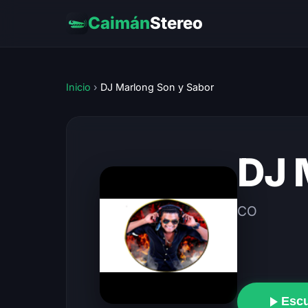
Caimán
Stereo
Inicio
›
DJ Marlong Son y Sabor
DJ 
CO
Esc