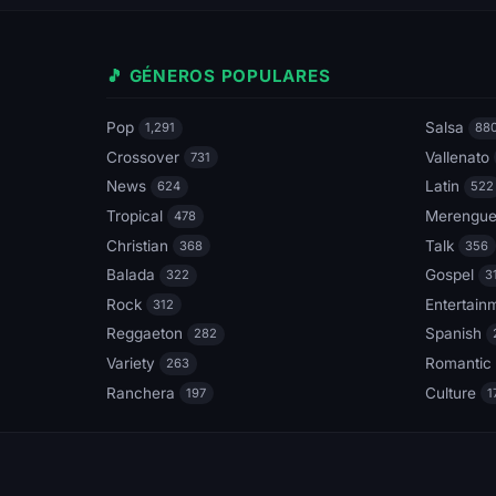
🎵 GÉNEROS POPULARES
Pop
Salsa
1,291
88
Crossover
Vallenato
731
News
Latin
624
522
Tropical
Merengu
478
Christian
Talk
368
356
Balada
Gospel
322
3
Rock
Entertain
312
Reggaeton
Spanish
282
Variety
Romantic
263
Ranchera
Culture
197
1