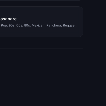
Casanare
Electronic, Rock, Pop, 90s, 00s, 80s, Mexican, Ranchera, Reggaeton, Instrumental, Salsa, Merengue, Tropical, Romantic, Vallenato, Llanera