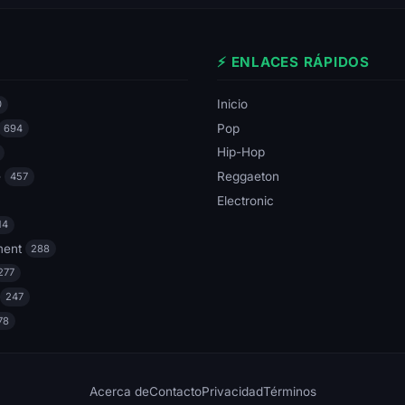
⚡ ENLACES RÁPIDOS
Inicio
0
Pop
694
Hip-Hop
e
Reggaeton
457
Electronic
14
ment
288
277
247
78
Acerca de
Contacto
Privacidad
Términos