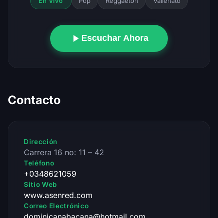
Pop
Reggaeton
Vallenato
En Vivo
Escuchar Ahora
Contacto
Dirección
Carrera 16 no: 11 – 42
Teléfono
+0348621059
Sitio Web
www.asenred.com
Correo Electrónico
dominicanabacana@hotmail.com