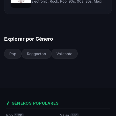
Electronic, Rock, Pop, 90s, 00s, 80s, Mexican, Ranchera, Reggaeton, Instrumental, Salsa, Merengue, Tropical, Romantic, Vallenato, Llanera
Explorar por Género
Pop
Reggaeton
Vallenato
🎵 GÉNEROS POPULARES
Pop
Salsa
1,291
880