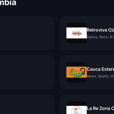
mbia
Retroviva Cl
Dance, Rock, R'n
Cauca Ester
News, Sports, C
La Re Zona 