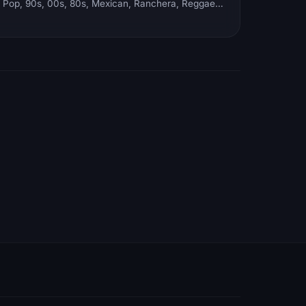
Electronic, Rock, Pop, 90s, 00s, 80s, Mexican, Ranchera, Reggaeton, Instrumental, Salsa, Merengue, Tropical, Romantic, Vallenato, Llanera