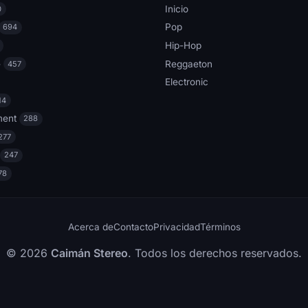
Inicio
0
Pop
694
Hip-Hop
e
Reggaeton
457
Electronic
14
ment
288
277
247
78
Acerca de
Contacto
Privacidad
Términos
© 2026
Caimán Stereo
. Todos los derechos reservados.