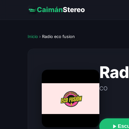
Caimán
Stereo
Inicio
›
Radio eco fusion
Rad
CO
Esc