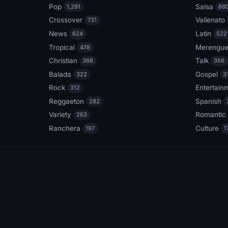
Pop
Salsa
1,291
88
Crossover
Vallenato
731
News
Latin
624
522
Tropical
Merengu
478
Christian
Talk
368
356
Balada
Gospel
322
3
Rock
Entertain
312
Reggaeton
Spanish
282
Variety
Romantic
263
Ranchera
Culture
197
1