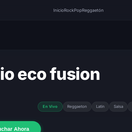
Inicio
Rock
Pop
Reggaetón
io eco fusion
Reggaeton
Latin
Salsa
En Vivo
uchar Ahora