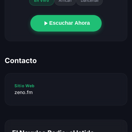
African
Dancehall
En Vivo
Escuchar Ahora
Contacto
Sitio Web
zeno.fm