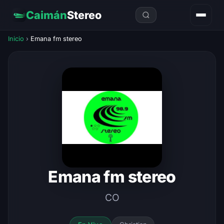
Caimán
Stereo
Inicio
›
Emana fm stereo
Emana fm stereo
CO