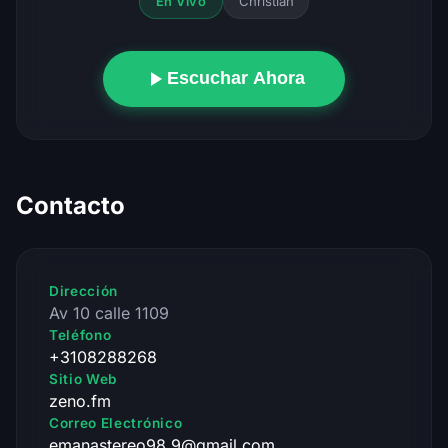
Christian
En Vivo
Escuchar Ahora
Contacto
Dirección
Av 10 calle 1109
Teléfono
+3108288268
Sitio Web
zeno.fm
Correo Electrónico
emanastereo98.9@gmail.com