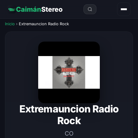
Caimán
Stereo
Inicio
›
Extremauncion Radio Rock
Extremauncion Radio
Rock
CO