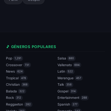
🎵 GÉNEROS POPULARES
Pop
Salsa
1,291
880
Crossover
Vallenato
731
694
News
Latin
624
522
Tropical
Merengue
478
457
Christian
Talk
368
356
Balada
Gospel
322
314
Rock
Entertainment
312
288
Reggaeton
Spanish
282
277
Variety
Romantic
263
247