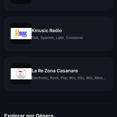
Kmusic Radio
Talk, Spanish, Latin, Crossover
La Re Zona Casanare
Electronic, Rock, Pop, 90s, 00s, 80s, Mexican, Ranchera, Reggaeton, Instrumental, Salsa, Merengue, Tropical, Romantic, Vallenato, Llanera
Explorar por Género