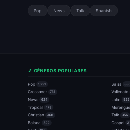
Pop
News
Talk
Spanish
🎵 GÉNEROS POPULARES
Pop
Salsa
1,291
88
Crossover
Vallenato
731
News
Latin
624
522
Tropical
Merengu
478
Christian
Talk
368
356
Balada
Gospel
322
3