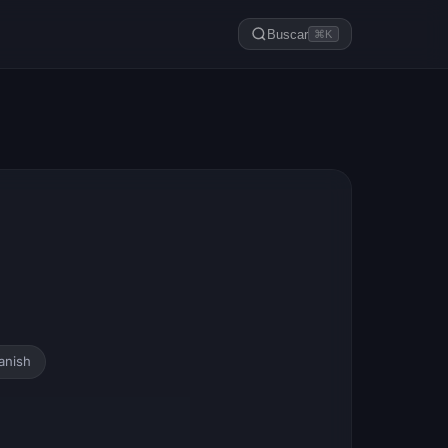
Buscar
⌘K
anish