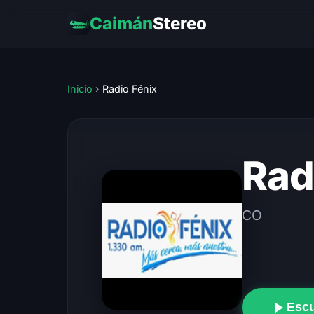
Caimán
Stereo
Inicio
›
Radio Fénix
Rad
CO
Esc