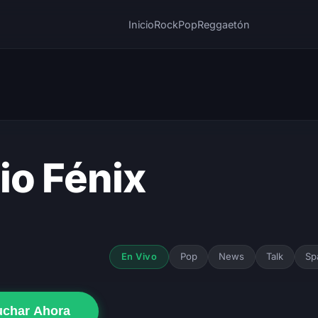
Inicio
Rock
Pop
Reggaetón
io Fénix
Pop
News
Talk
Sp
En Vivo
uchar Ahora