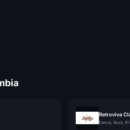
mbia
Retroviva Cl
Dance, Rock, R'n