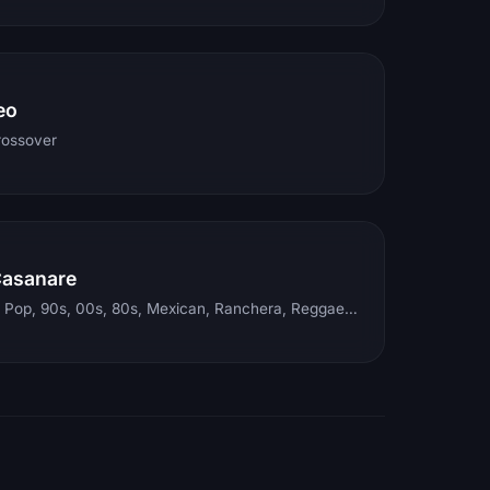
eo
rossover
Casanare
Electronic, Rock, Pop, 90s, 00s, 80s, Mexican, Ranchera, Reggaeton, Instrumental, Salsa, Merengue, Tropical, Romantic, Vallenato, Llanera