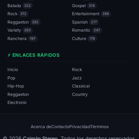
Balada
Gospel
322
314
Rock
Entertainment
312
288
Reggaeton
Spanish
282
277
Variety
Romantic
263
247
Ranchera
Culture
197
178
⚡ ENLACES RÁPIDOS
Inicio
Rock
Pop
Jazz
Hip-Hop
Classical
Reggaeton
Country
Electronic
Acerca de
Contacto
Privacidad
Términos
© 2026
Caimán Stereo
. Todos los derechos reservados.