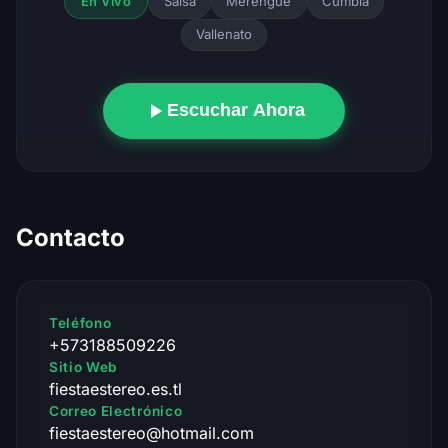
Salsa
Merengue
Cumbia
En Vivo
Vallenato
Escuchar Ahora
Contacto
Teléfono
+573188509226
Sitio Web
fiestaestereo.es.tl
Correo Electrónico
fiestaestereo@hotmail.com