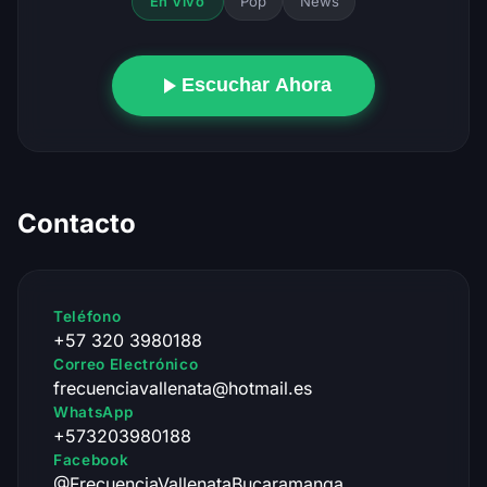
Pop
News
En Vivo
Escuchar Ahora
Contacto
Teléfono
+57 320 3980188
Correo Electrónico
frecuenciavallenata@hotmail.es
WhatsApp
+573203980188
Facebook
@FrecuenciaVallenataBucaramanga