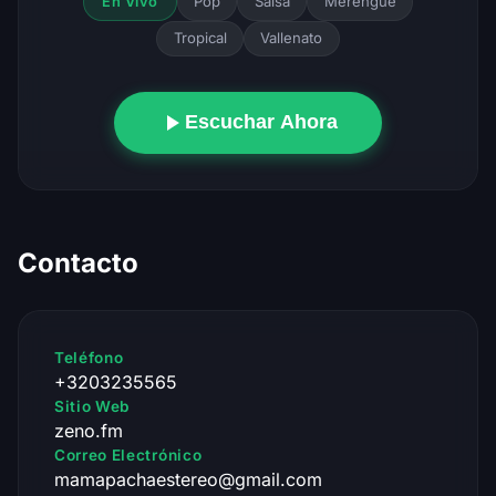
Pop
Salsa
Merengue
En Vivo
Tropical
Vallenato
Escuchar Ahora
Contacto
Teléfono
+3203235565
Sitio Web
zeno.fm
Correo Electrónico
mamapachaestereo@gmail.com