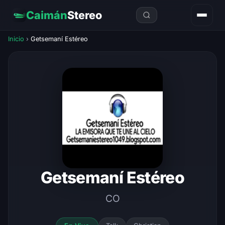
Caimán
Stereo
Inicio
›
Getsemaní Estéreo
Getsemaní Estéreo
CO